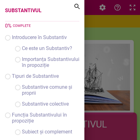
SUBSTANTIVUL
SUBSTANTIVUL
0
%
COMPLETE
Introducere în Substantiv
Ce este un Substantiv?
Importanța Substantivului
în propoziție
Tipuri de Substantive
Substantive comune și
proprii
Substantive colective
Funcția Substantivului în
propoziție
SUBSTANTIVUL
Subiect și complement