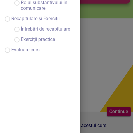
Rolul substantivului în
comunicare
Recapitulare și Exerciții
Întrebări de recapitulare
Exerciții practice
Evaluare curs
Continue
Acestea sunt punctele principale ale acestui curs.