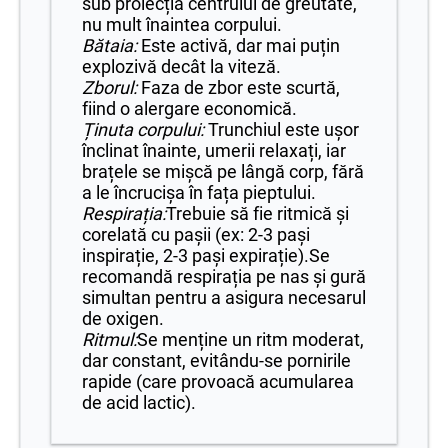
sub proiecția centrului de greutate,
nu mult înaintea corpului.
Bătaia:
Este activă, dar mai puțin
explozivă decât la viteză.
Zborul:
Faza de zbor este scurtă,
fiind o alergare economică.
Ținuta corpului:
Trunchiul este ușor
înclinat înainte, umerii relaxați, iar
brațele se mișcă pe lângă corp, fără
a le încrucișa în fața pieptului.
Respirația:
Trebuie să fie ritmică și
corelată cu pașii (ex: 2-3 pași
inspirație, 2-3 pași expirație).Se
recomandă respirația pe nas și gură
simultan pentru a asigura necesarul
de oxigen.
Ritmul:
Se menține un ritm moderat,
dar constant, evitându-se pornirile
rapide (care provoacă acumularea
de acid lactic).