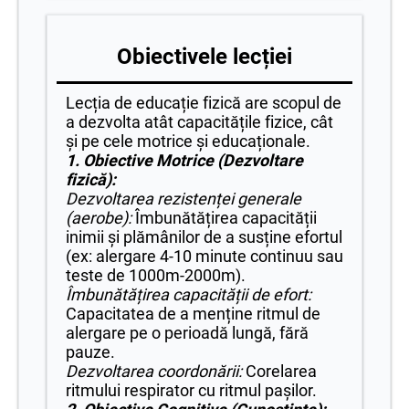
Obiectivele lecției
Lecția de educație fizică are scopul de
a dezvolta atât capacitățile fizice, cât
și pe cele motrice și educaționale.
1. Obiective Motrice (Dezvoltare
fizică):
Dezvoltarea rezistenței generale
(aerobe):
Îmbunătățirea capacității
inimii și plămânilor de a susține efortul
(ex: alergare 4-10 minute continuu sau
teste de 1000m-2000m).
Îmbunătățirea capacității de efort:
Capacitatea de a menține ritmul de
alergare pe o perioadă lungă, fără
pauze.
Dezvoltarea coordonării:
Corelarea
ritmului respirator cu ritmul pașilor.