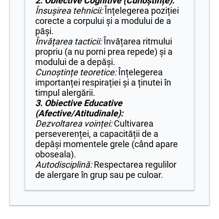
2. Obiective Cognitive (Cunoștințe):
Însușirea tehnicii:
Înțelegerea poziției
corecte a corpului și a modului de a
păși.
Învățarea tacticii:
Învățarea ritmului
propriu (a nu porni prea repede) și a
modului de a depăși.
Cunoștințe teoretice:
Înțelegerea
importanței respirației și a ținutei în
timpul alergării.
3. Obiective Educative
(Afective/Atitudinale):
Dezvoltarea voinței:
Cultivarea
perseverenței, a capacității de a
depăși momentele grele (când apare
oboseala).
Autodisciplină:
Respectarea regulilor
de alergare în grup sau pe culoar.