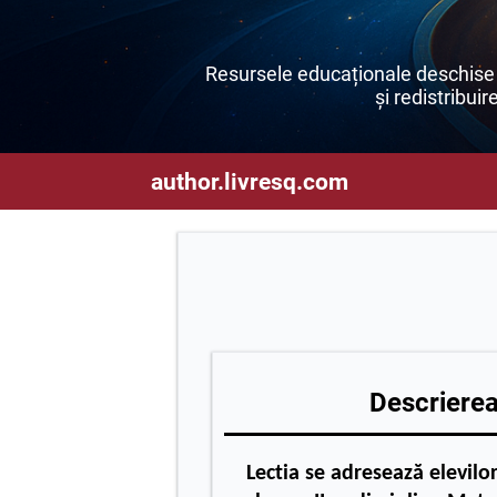
Resursele educaționale deschise s
și redistribuir
author.livresq.com
Descrierea 
Lectia se adresează elevilor