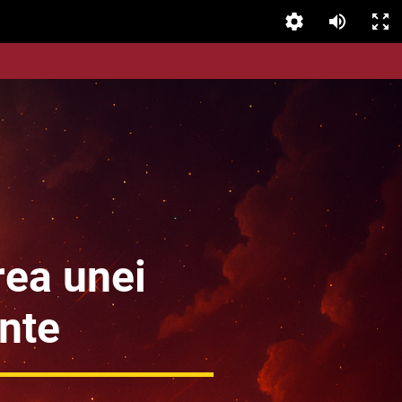
rea unei
nte