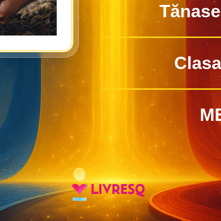
Tănase 
Clasa 
M