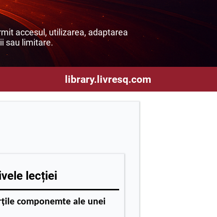
mit accesul, utilizarea, adaptarea
ii sau limitare.
library.livresq.com
vele lecției
țile componemte ale unei