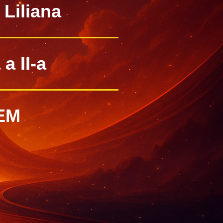
Liliana
a II-a
EM