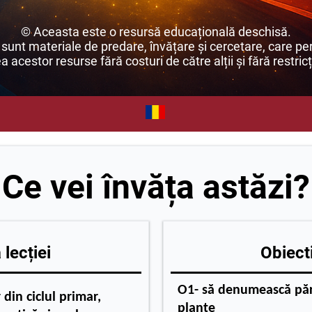
© Aceasta este o resursă educațională deschisă.
unt materiale de predare, învățare și cercetare, care per
ea acestor resurse fără costuri de către alții și fără restricț
Ce vei învăța astăzi?
lecției
Obiecti
O1- să denumească păr
 din ciclul primar,
plante