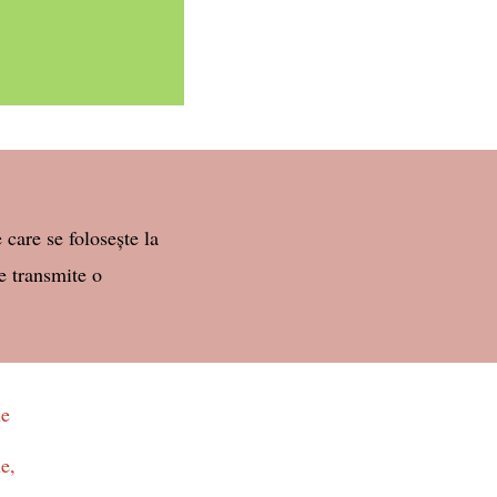
care se folosește la
se transmite o
ne
e,