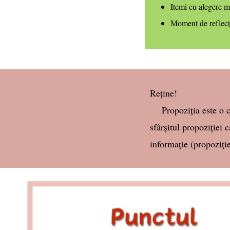
Itemi cu alegere mu
Moment de reflecți
Reține!
Propoziția este o com
sfârșitul propoziției 
informație (propoziție