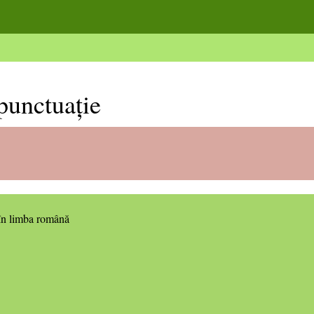
punctuație
n limba română