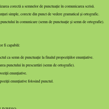
ilizarea corectă a semnelor de punctuație în comunicarea scrisă.
țuri simple, corecte din punct de vedere gramatical și ortografic.
i punctului în comunicare (semn de punctuație și semn de ortografie).
or fi capabili:
tul ca semn de punctuație la finalul propozițiilor enunțiative.
zarea punctului în prescurtări (semn de ortografie).
ziții enunțiative.
poziții enunțiative folosind punctul.
lă LIVRESQ