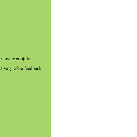
area exercițiilor
ctivă și oferă feedback