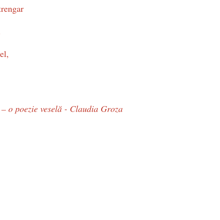
trengar
.
el,
 – o poezie veselă - Claudia Groza