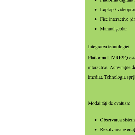
Laptop / videoproi
Fișe interactive (
Manual școlar
Integrarea tehnologiei
Platforma LIVRESQ este ut
interactive. Activitățile
imediat. Tehnologia spriji
Modalități de evaluare
Observarea sistemat
Rezolvarea exerciți