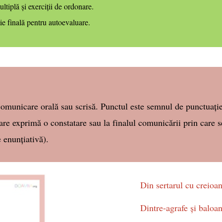
ltiplă și exerciții de ordonare.
e finală pentru autoevaluare.
unicare orală sau scrisă. Punctul este semnul de punctuație 
care exprimă o constatare sau la finalul comunicării prin care 
 enunțiativă).
Din sertarul cu creioa
Dintre-agrafe şi baloan