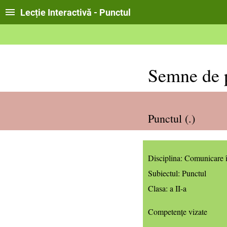
Lecție Interactivă - Punctul
Semne de 
Punctul (.)
Disciplina:
Comunicare î
Subiectul: Punctul
Clasa: a II-a
Competențe vizate