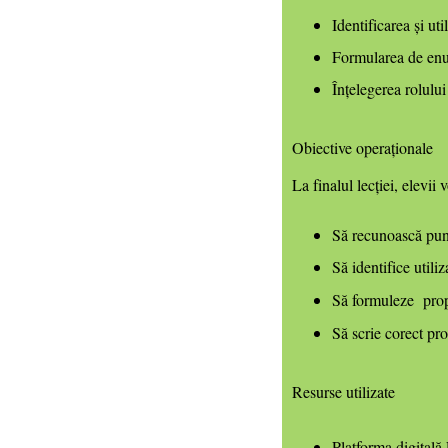
Identificarea și ut
Formularea de enun
Înțelegerea rolulu
Obiective operaționale
La finalul lecției, elevii v
Să recunoască punc
Să identifice utili
Să formuleze propo
Să scrie corect pro
Resurse utilizate
Platforma digita