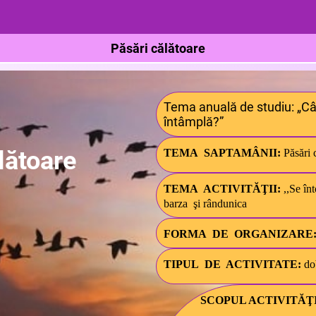
Păsări călătoare
Tema anuală de studiu: „Câ
întâmplă?”
lătoare
TEMA SAPTAMÂNII:
Păsări 
TEMA ACTIVIT
Ă
ŢII:
,,Se
în
barza şi rândunica
FORMA DE ORGANIZARE
TIPUL DE ACTIVITATE:
do
SCOPUL ACTIVITĂŢI