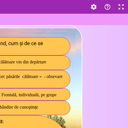
nd, cum și de ce se
călătoare vin din depărtare
torc
păsările călătoare » - obsevare
:
Frontală, individuală, pe grupe
bândire de cunoştinţe
I
: