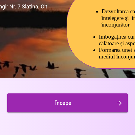
ir Nr. 7 Slatina, Olt
Dezvoltarea ca
î
ntelegere şi i
înconjurător
Imbogaţirea cun
călătoare şi aspe
Formarea unei at
mediul înconjur
Începe