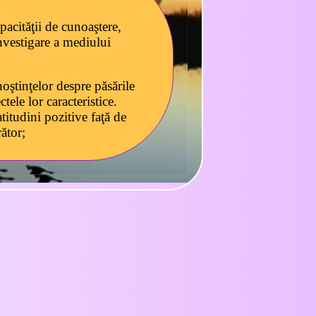
pacităţii de cunoaştere,
nvestigare a mediului
oştinţelor despre păsările
ctele lor caracteristice.
itudini pozitive faţă de
ător;