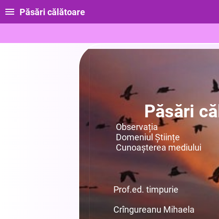
Păsări călătoare
Păsări că
Observația
Domeniul Științe
Cunoașterea mediului
Prof.ed. timpurie
Crîngureanu Mihaela