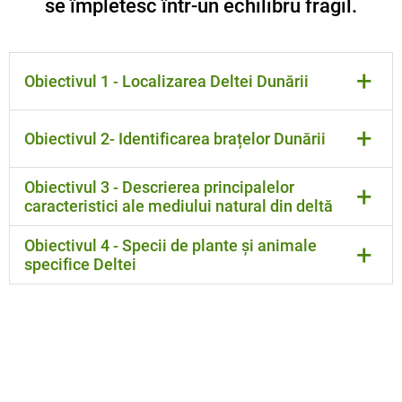
se împletesc într-un echilibru fragil.
+
Obiectivul 1 - Localizarea Deltei Dunării
Parcurgând lecția vei putea să localizezi pe harta
+
Obiectivul 2- Identificarea brațelor Dunării
României și a Europei Delta Dunării
Vei putea să recunoști pe hartă cele trei brațe ale
Obiectivul 3 - Descrierea principalelor
+
Dunării
caracteristici ale mediului natural din deltă
Vei putea descrie formațiuni ca grind, canal,
Obiectivul 4 - Specii de plante și animale
+
specifice Deltei
Vei putea să recunoști specii de plante și animale
din Deltă