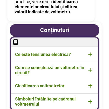
practice, vei exersa
identificarea
elementelor circuitului și citirea
valorii indicate de voltmetru
.
Conținuturi
+
Ce este tensiunea electrică?
Definiție, formulă de calcul, unitate și
Cum se conectează un voltmetru în
+
instrument de măsură.
circuit?
Schema de montaj a voltmetrului în
+
Clasificarea voltmetrelor
circuit.
În funcție de mai multe criterii.
Simboluri întâlnite pe cadranul
+
voltmetrului