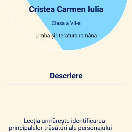
Cristea Carmen Iulia
Clasa a VII-a
Limba și literatura română
Descriere
Lecția urmărește identificarea
principalelor trăsături ale personajului