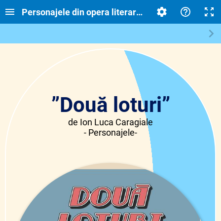
Personajele din opera literară „Două loturi” de I.L
”Două loturi”
de Ion Luca Caragiale
- Personajele-