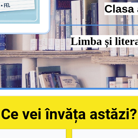
Clasa 
Limba și lite
Ce vei învăța astăzi?