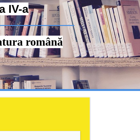
a IV-a
ratura română