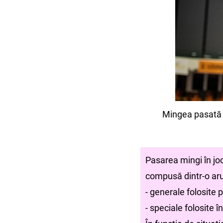
Mingea pasată di
Pasarea mingi în joc
compusă dintr-o aru
- generale folosite 
- speciale folosite î