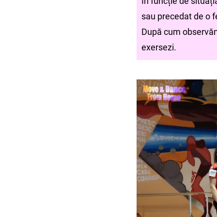
În funcție de situaț
sau precedat de o f
După cum observăm 
exersezi.