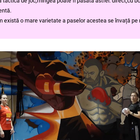
ia tactică de joc,mingea poate fi pasată astfel: direct,cu 
entă.
există o mare varietate a paselor acestea se învață pe