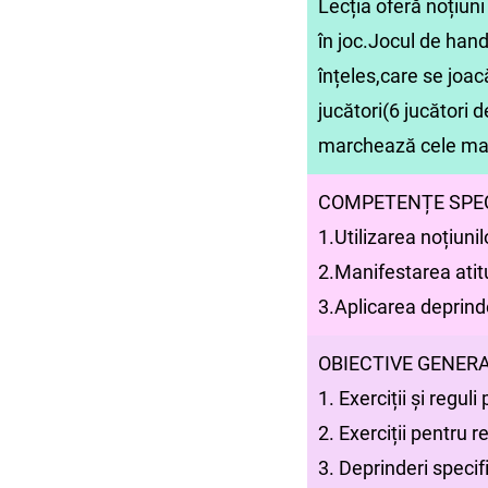
Lecția oferă noțiun
în joc.Jocul de hand
înțeles,care se joac
jucători(6 jucători 
marchează cele mai 
COMPETENȚE SPEC
1.Utilizarea noțiunil
2.Manifestarea atitu
3.Aplicarea deprind
OBIECTIVE GENER
1. Exerciții și regu
2. Exerciții pentru r
3. Deprinderi specifi