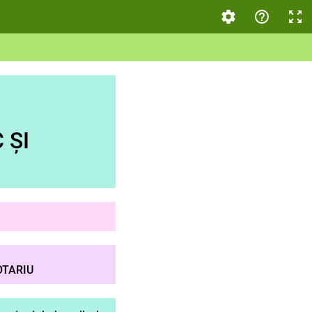
 ȘI
OTARIU