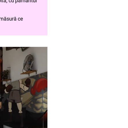
boltă, cu pamântul
 măsură ce