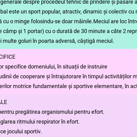
i generale despre procedeul tehnic de prindere și pasare 
bal este un sport popular, atractiv, dinamic și colectiv cu r
ă cu o minge folosindu-se doar mâinile.Meciul are loc într
de câmp și 1 portar) cu o durată de 30 minute a câte 2 rep
multe goluri în poarta adversă, câștigă meciul.
IFICE
or specifice domeniului, în situații de instruire
dinii de cooperare și întrajutorare în timpul activităților 
erilor motrice fundamentale și sportive elementare, în acț
ALE
li pentru pregătirea organismului pentru efort.
eglarea ritmului respirator în efort.
ce jocului sportiv.