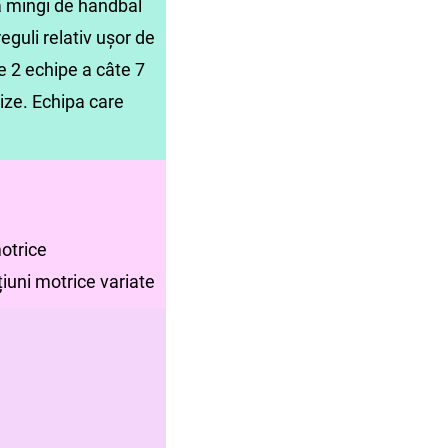
a mingi de handbal
eguli relativ ușor de
e 2 echipe a câte 7
rize. Echipa care
motrice
iuni motrice variate