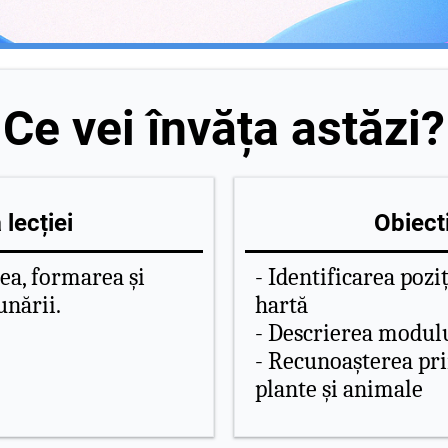
Ce vei învăța astăzi?
lecției
Obiecti
rea, formarea și
- Identificarea pozi
unării.
hartă
- Descrierea modulu
- Recunoașterea pri
plante și animale