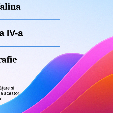
alina
a IV-a
afie
țare și
rea acestor
re.