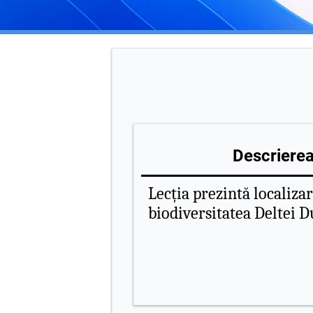
Descrierea 
Lecția prezintă localiza
biodiversitatea Deltei D