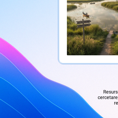
Resurse
cercetare,
re