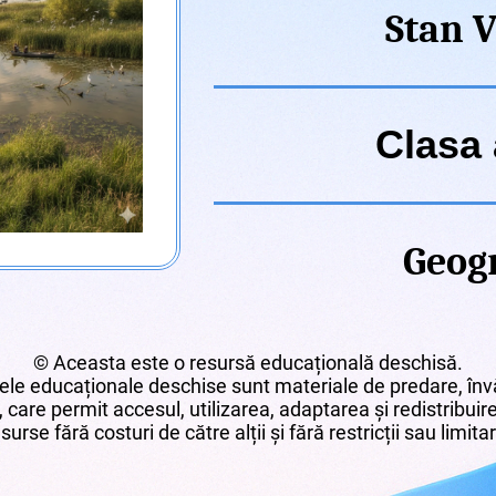
Stan V
Clasa 
Geogr
© Aceasta este o resursă educațională deschisă.
le educaționale deschise sunt materiale de predare, învă
 care permit accesul, utilizarea, adaptarea și redistribui
surse fără costuri de către alții și fără restricții sau limita