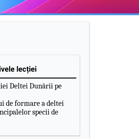
vele lecției
ției Deltei Dunării pe
i de formare a deltei
ncipalelor specii de