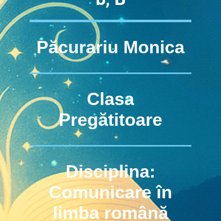
Păcurariu Monica
Clasa
Pregătitoare
Disciplina:
Comunicare în
limba română