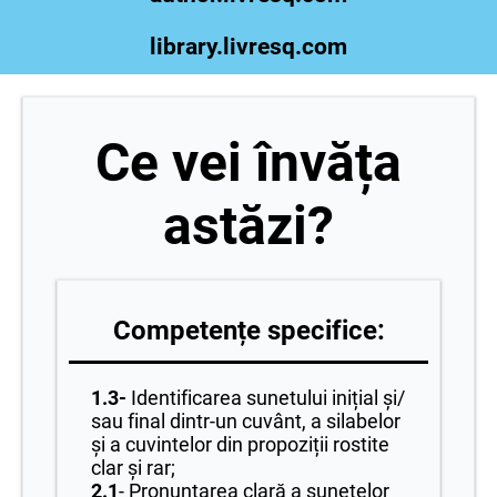
library.livresq.com
Ce vei învăța
astăzi?
Competențe specifice:
1.3-
Identificarea sunetului inițial și/
sau final dintr-un cuvânt, a silabelor
și a cuvintelor din propoziții rostite
clar și rar;
2.1
- Pronunțarea clară a sunetelor