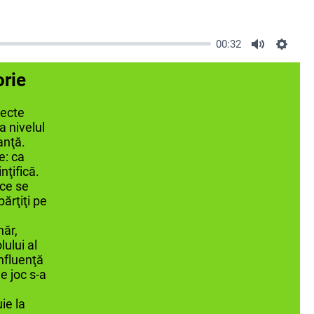
00:32
orie
pecte
a nivelul
anţă.
e: ca
nţifică.
 ce se
părţiţi pe
năr,
lului al
influenţă
e joc s-a
ie la