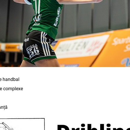
de handbal
ice complexe
anță