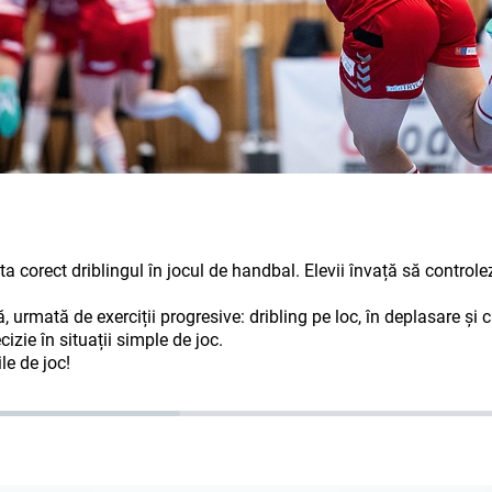
ta corect driblingul în jocul de handbal. Elevii învață să contro
tă de exerciții progresive: dribling pe loc, în deplasare și cu sc
izie în situații simple de joc.
le de joc!