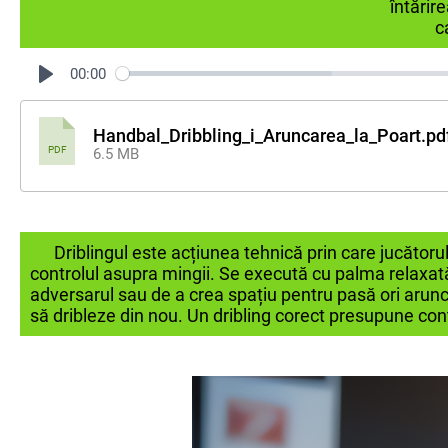
întărir
c
00:00
Handbal_Dribbling_i_Aruncarea_la_Poart.pd
PDF
6.5 MB
Driblingul este acțiunea tehnică prin care jucătorul
controlul asupra mingii. Se execută cu palma relaxată,
adversarul sau de a crea spațiu pentru pasă ori arunca
să dribleze din nou. Un dribling corect presupune cont