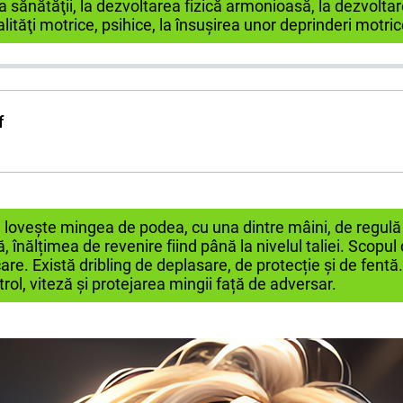
ea sănătăţii, la dezvoltarea fizică armonioasă, la dezvolta
alităţi motrice, psihice, la însuşirea unor deprinderi motric
f
 lovește mingea de podea, cu una dintre mâini, de regul
 înălțimea de revenire fiind până la nivelul taliei. Scopul
re. Există dribling de deplasare, de protecție și de fentă.
rol, viteză și protejarea mingii față de adversar.