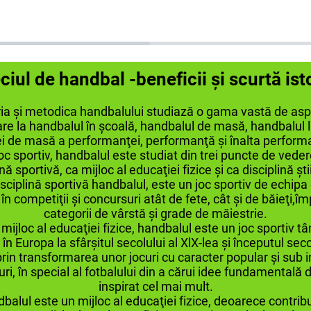
iul de handbal -beneficii și scurtă ist
ia şi metodica handbalului studiază o gama vastă de as
are la handbalul în şcoală, handbalul de masă, handbalul l
i de masă a performanţei, performanţă şi înalta perform
oc sportiv, handbalul este studiat din trei puncte de veder
nă sportivă, ca mijloc al educaţiei fizice şi ca disciplină ştii
sciplină sportivă handbalul, este un joc sportiv de echipa
în competiţii şi concursuri atât de fete, cât şi de băieţi,îm
categorii de vârstă şi grade de măiestrie.
mijloc al educaţiei fizice, handbalul este un joc sportiv tâ
în Europa la sfârşitul secolului al XlX-lea şi începutul seco
rin transformarea unor jocuri cu caracter popular şi sub 
curi, în special al fotbalului din a cărui idee fundamentală d
inspirat cel mai mult.
balul este un mijloc al educaţiei fizice, deoarece contribu