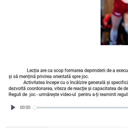
Lecția are ca scop formarea deprinderii de a execu
și să mențină privirea orientată spre joc.
Activitatea începe cu o încălzire generală și specifică, urma
dezvoltă coordonarea, viteza de reacție și capacitatea de dec
Reguli de joc - urmărește video-ul pentru a-ți reaminti reguli
00:00