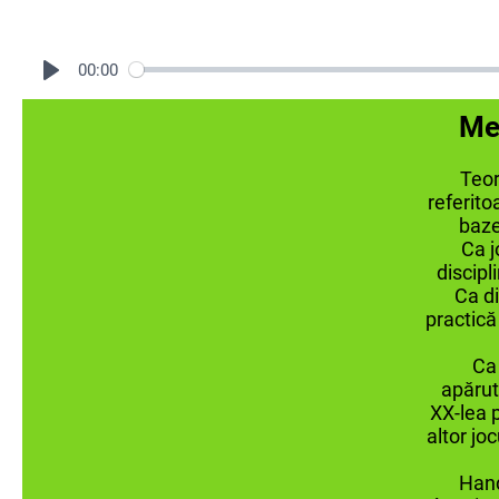
00:00
Mec
Teor
referito
baze
Ca j
discipli
Ca di
practică 
Ca 
apărut 
XX-lea p
altor jo
Hand