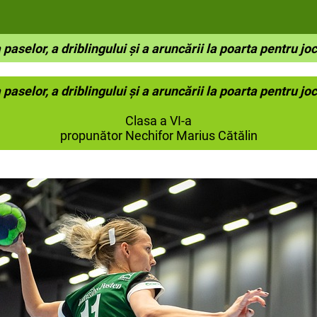
 pa
selor, a driblingului şi a aruncării la poarta pentru j
 pa
selor, a driblingului şi a aruncării la poarta pentru j
Clasa a VI-a
propunător Nechifor Marius Cătălin