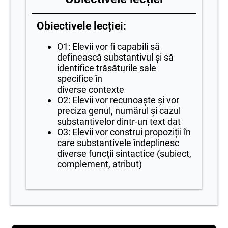
Obiectivele lecției:
O1: Elevii vor fi capabili să
definească substantivul şi să
identifice trăsăturile sale
specifice în
diverse contexte
O2: Elevii vor recunoaşte şi vor
preciza genul, numărul şi cazul
substantivelor dintr-un text dat
O3: Elevii vor construi propoziții în
care substantivele îndeplinesc
diverse funcții sintactice (subiect,
complement, atribut)