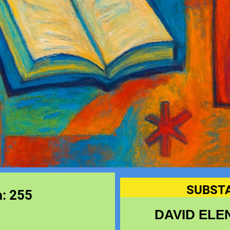
SUBST
: 255
DAVID ELE