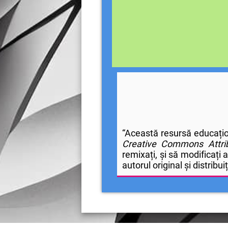
“Această resursă educațio
Creative Commons Attrib
remixați, și să modificați 
autorul original și distribui