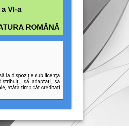
 a VI-a
ERATURA ROMÂNĂ
 la dispoziție sub licența
istribuiți, să adaptați, să
le, atâta timp cât creditați