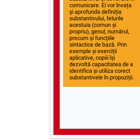
comunicare. Ei vor învața
şi aprofunda definiția
substantivului, felurile
acestuia (comun și
propriu), genul, numărul,
precum și funcțiile
sintactice de bază. Prin
exemple și exerciții
aplicative, copiii își
dezvoltă capacitatea de a
identifica și utiliza corect
substantivele în propoziții.