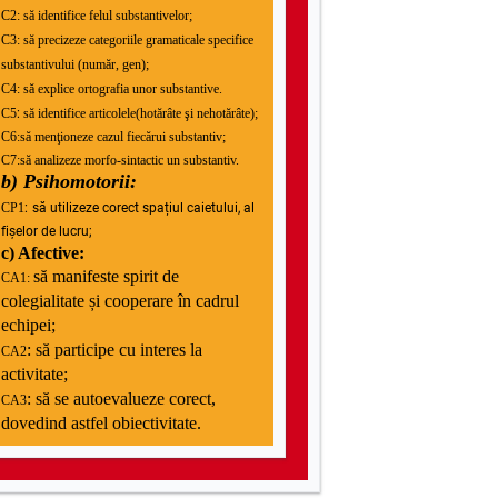
C2: să identifice felul substantivelor;
C3: să precizeze categoriile gramaticale specifice
substantivului (număr, gen);
C4: să explice ortografia unor substantive.
C5
:
să identifice articolele(hotărâte şi nehotărâte);
C6:
să menţioneze cazul fiecărui substantiv;
C7:
să analizeze morfo-sintactic un substantiv.
b) Psihomotorii:
CP1
:
să utilizeze corect spațiul caietului, al
fișelor de lucru;
c) Afective:
să manifeste spirit de
CA1:
colegialitate și cooperare în cadrul
echipei;
: să participe cu interes la
CA2
activitate;
: să se autoevalueze corect,
CA3
dovedind astfel obiectivitate.