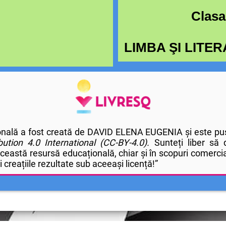
Clasa
LIMBA ŞI LIT
nală a fost creată de DAVID ELENA EUGENIA și este pusă
ution
4.0 International (CC-BY-4.0).
Sunteți liber să d
această resursă educațională, chiar și în scopuri comercia
ți creațiile rezultate sub aceeași licență!”