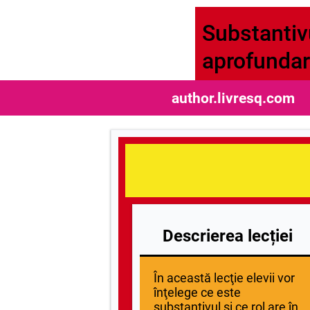
Substantivu
aprofundar
author.livresq.com
Descrierea lecției
În această lecţie elevii vor
înţelege ce este
substantivul și ce rol are în