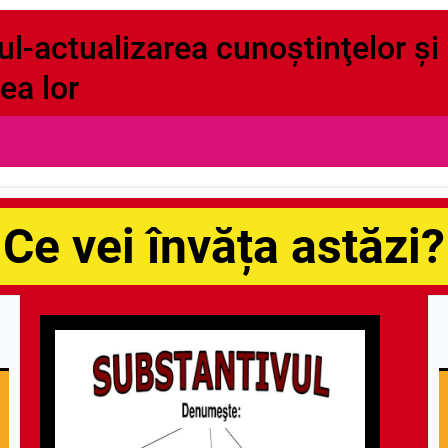
l-actualizarea cunoştinţelor şi
ea lor
Ce vei învăța astăzi?