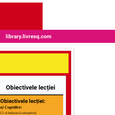
library.livresq.com
Obiectivele lecției
Obiectivele lecției:
a) Cognitive:
Cl: să definească substantivul;