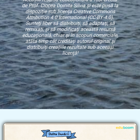
de Prof. Ciocea Doinita Silvia și este pusă la
dispoziție sub licența Creative Commons
Attribution 4.0 International (CC-BY-4.0).
Sunteți liber să distribuiți, să adaptați, să
remixați, și să modificați această resursă
educațională, chiar și în scopuri comerciale,
atâta timp cât creditați autorul original și
distribuiți creațiile rezultate sub aceeași
licență!