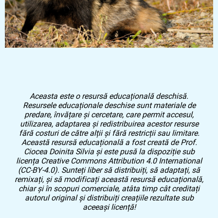
Aceasta este o resursă educațională deschisă.
Resursele educaționale deschise sunt materiale de
predare, învățare și cercetare, care permit accesul,
utilizarea, adaptarea și redistribuirea acestor resurse
fără costuri de către alții și fără restricții sau limitare.
Această resursă educațională a fost creată de Prof.
Ciocea Doinita Silvia și este pusă la dispoziție sub
licența Creative Commons Attribution 4.0 International
(CC-BY-4.0). Sunteți liber să distribuiți, să adaptați, să
remixați, și să modificați această resursă educațională,
chiar și în scopuri comerciale, atâta timp cât creditați
autorul original și distribuiți creațiile rezultate sub
aceeași licență!