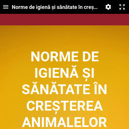
Norme de igienă şi sănătate în creşterea animalel
NORME DE
IGIENĂ ŞI
SĂNĂTATE ÎN
CREŞTEREA
ANIMALELOR