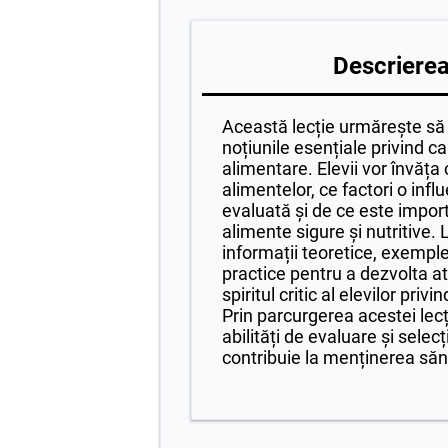
Descrierea 
Această lecție urmărește să f
noțiunile esențiale privind c
alimentare. Elevii vor învăța
alimentelor, ce factori o inf
evaluată și de ce este impo
alimente sigure și nutritive.
informații teoretice, exemple 
practice pentru a dezvolta at
spiritul critic al elevilor pri
Prin parcurgerea acestei lecți
abilități de evaluare și selec
contribuie la menținerea sănă