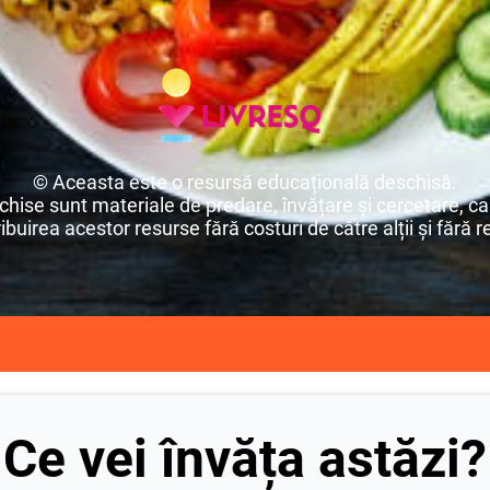
© Aceasta este o resursă educațională deschisă.
ise sunt materiale de predare, învățare și cercetare, car
buirea acestor resurse fără costuri de către alții și fără re
Ce vei învăța astăzi?