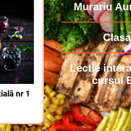
Murariu Aur
Clasa
Lectie inter
cursul 
ală nr 1