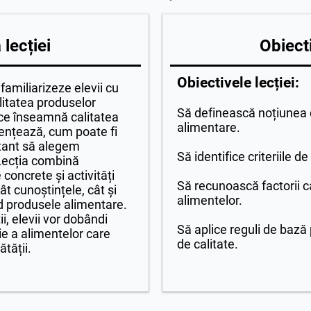
lecției
Obiecti
Obiectivele lecției:
amiliarizeze elevii cu
alitatea produselor
Să definească noțiunea d
 ce înseamnă calitatea
alimentare.
luențează, cum poate fi
rtant să alegem
Să identifice criteriile de
 Lecția combină
concrete și activități
Să recunoască factorii c
ât cunoștințele, cât și
alimentelor.
vind produsele alimentare.
i, elevii vor dobândi
Să aplice reguli de bază
ție a alimentelor care
de calitate.
tății.