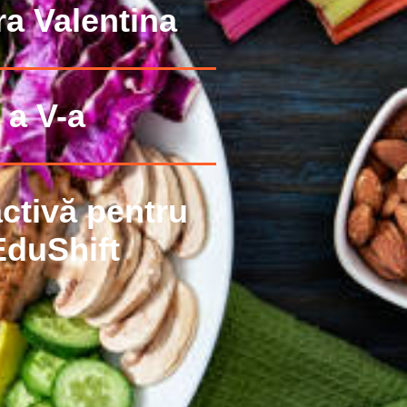
a Valentina
 a V-a
activă pentru
EduShift