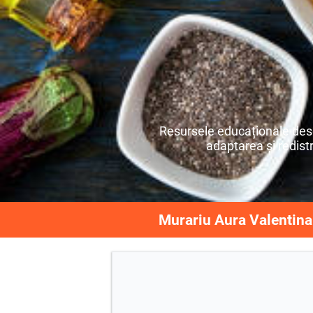
Resursele educaționale desch
adaptarea și redistri
Murariu Aura Valentina