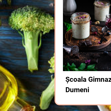
Școala Gimnazi
Dumeni