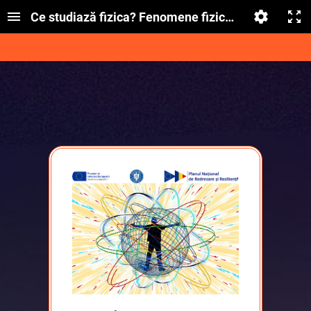
Ce studiază fizica? Fenomene fizice_clasa a VI-a_