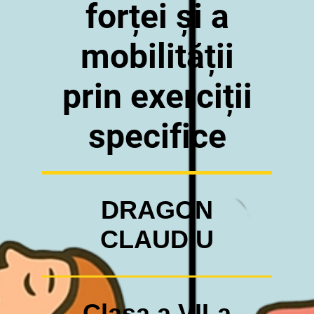
forței și a
mobilității
prin exerciții
specifice
DRAGON
CLAUDIU
Clasa a VII-a