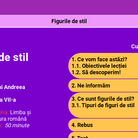
Figurile de stil
Cu
de stil
1. Ce vom face astăzi?
1.1. Obiectivele lecției
1.2. Să descoperim!
2. Ne informăm
hi Andreea
3. Ce sunt figurile de stil?
a VII-a
3.1. Tipuri de figuri de stil
lina:
Limba și
tura română
4. Rebus
:
50 minute