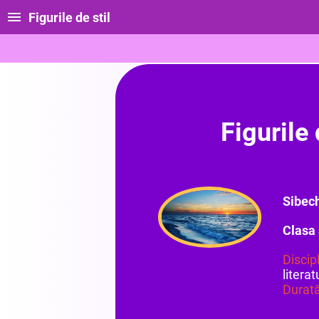
Figurile de stil
Figurile 
Sibec
Clasa 
Discip
litera
Durată