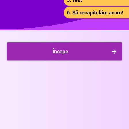
5. Test
6. Să recapitulăm acum!
Începe