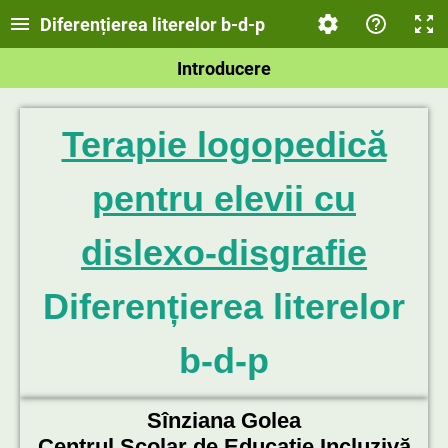
Diferențierea literelor b-d-p
Introducere
Terapie logopedică
pentru elevii cu
dislexo-disgrafie
Diferențierea literelor
b
-d-p
Sînziana Golea
Centrul Școlar de Educație Incluzivă