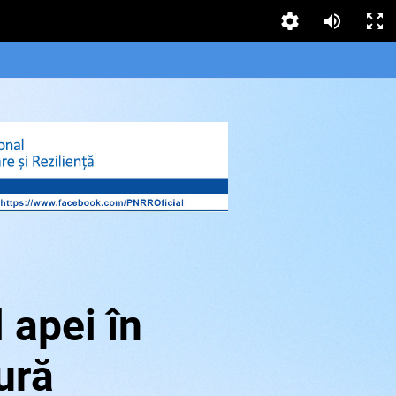
l apei în
ură