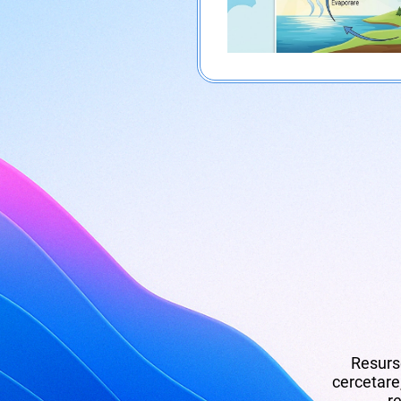
Resurse
cercetare,
re