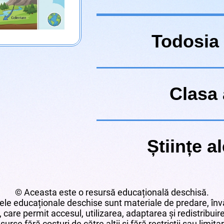
Todosia
Clasa 
Științe al
© Aceasta este o resursă educațională deschisă.
le educaționale deschise sunt materiale de predare, învă
 care permit accesul, utilizarea, adaptarea și redistribui
surse fără costuri de către alții și fără restricții sau limita