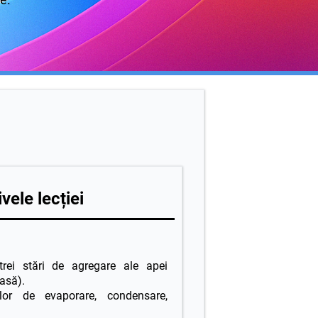
vele lecției
 trei stări de agregare ale apei
oasă).
elor de evaporare, condensare,