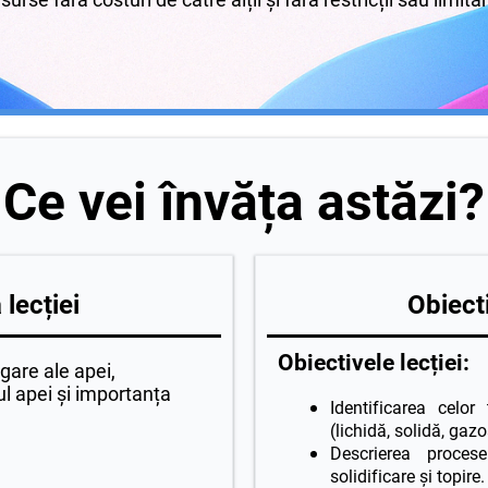
Ce vei învăța astăzi?
lecției
Obiecti
Obiectivele lecției:
egare ale apei,
ul apei și importanța
Identificarea celor
(lichidă, solidă, gaz
Descrierea proces
solidificare și topire.