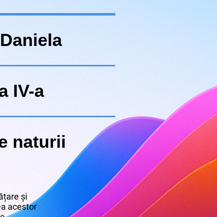
 Daniela
a IV-a
e naturii
țare și
rea acestor
re.