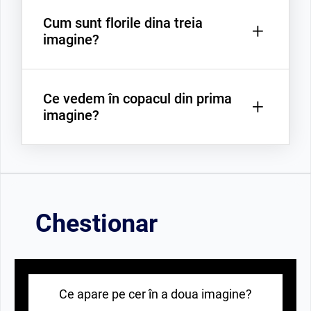
Cum sunt florile dina treia
O pădure.
+
imagine?
Ce vedem în copacul din prima
Colorate.
+
imagine?
Un cuib cu oua.
Chestionar
Ce apare pe cer în a doua imagine?