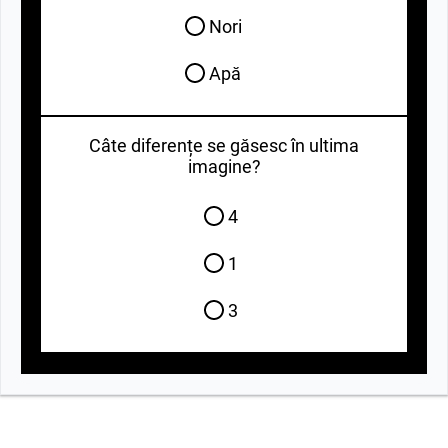
Nori
Apă
Câte diferențe se găsesc în ultima
imagine?
4
1
3