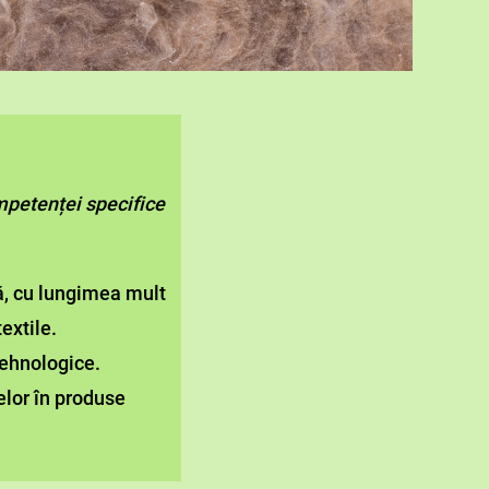
petenței specifice
ă, cu lungimea mult
extile.
 tehnologice.
elor în produse