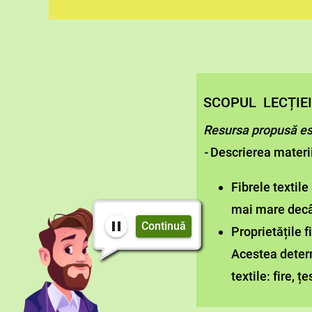
SCOPUL LECȚIEI
Resursa propusă es
-
Descrierea materii
Fibrele textile
mai mare decât
Continuă
Proprietățile f
Acestea determ
textile: fire, ț