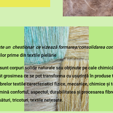
te un chestionar ce vizează formarea/consolidarea com
lor prime din textile pielărie
sunt corpuri solide naturale sau obţinute pe cale chimic
 grosimea ce se pot transforma cu ușurință în produse t
ibrelor textile caracteristici fizice, mecanice, chimice și
ină confortul, aspectul, durabilitatea și procesarea fibr
esături, tricoturi, textile nețesute.