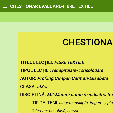
CHESTIONAR EVALUARE-FIBRE TEXTILE
CHESTIONA
TITLUL LECȚIEI
: FIBRE TEXTILE
TIPUL LECȚIEI
: recapitulare/consolodare
AUTOR:
Prof.ing.Cîmpan Carmen-Elisabeta
CLASĂ
: aIX-a
DISCIPLINĂ
: M2-Materii prime în industria text
TIP DE ITEMI
:
alegere multiplă,
tragere și pla
întrebare deschisă,
cursor.