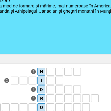
izere
 ca mod de formare şi mărime, mai numeroase în Americ
anda şi Arhipelagul Canadian şi gheţari montani în Munţii
H
1
I
2
D
3
R
4
O