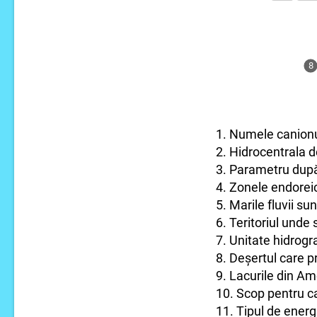
8
1. Numele canionu
2. Hidrocentrala de
3. Parametru după
4. Zonele endoreice
5. Marile fluvii sunt
6. Teritoriul unde
7. Unitate hidrogr
8. Deșertul care p
9. Lacurile din Am
10. Scop pentru car
11. Tipul de energ