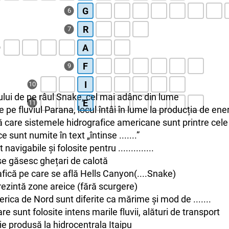
G
6
R
7
A
F
9
I
10
lui de pe râul Snake, cel mai adânc din lume
E
11
 pe fluviul Parana, locul întâi în lume la producția de ene
 care sistemele hidrografice americane sunt printre cele
 sunt numite în text „întinse .......”
 navigabile și folosite pentru ..............
 se găsesc ghețari de calotă
afică pe care se află Hells Canyon(....Snake)
rezintă zone areice (fără scurgere)
erica de Nord sunt diferite ca mărime și mod de .......
e sunt folosite intens marile fluvii, alături de transport
ie produsă la hidrocentrala Itaipu