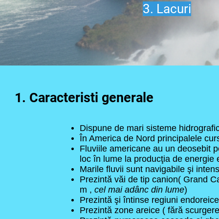
3. Lacuri
1. Caracteristi generale
Dispune de mari sisteme hidrografice
În America de Nord principalele curs
Fluviile americane au un deosebit pot
loc în lume la producţia de energie e
Marile fluvii sunt navigabile şi intens 
Prezintă văi de tip canion( Grand 
m ,
cel mai adânc
din lume
)
Prezintă şi întinse regiuni endoreice
Prezintă zone areice ( fără scurger