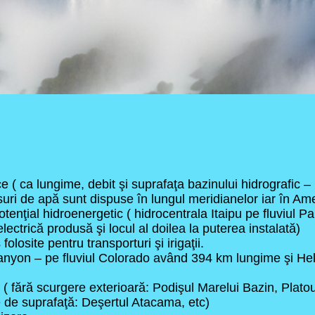
 ( ca lungime, debit şi suprafaţa bazinului hidrografic – 
uri de apă sunt dispuse în lungul meridianelor iar în Am
enţial hidroenergetic ( hidrocentrala Itaipu pe fluviul Pa
lectrică produsă şi locul al doilea la puterea instalată)
folosite pentru transporturi şi irigaţii.
Canyon – pe fluviul Colorado având 394 km lungime şi H
 ( fără scurgere exterioară: Podişul Marelui Bazin, Platou
e de suprafaţă: Deşertul Atacama, etc)