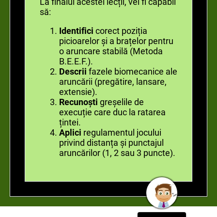
La finalul acestei lecții, vei fi capabil
să:
Identifici
corect poziția
picioarelor și a brațelor pentru
o aruncare stabilă (Metoda
B.E.E.F.).
Descrii
fazele biomecanice ale
aruncării (pregătire, lansare,
extensie).
Recunoști
greșelile de
execuție care duc la ratarea
țintei.
Aplici
regulamentul jocului
privind distanța și punctajul
aruncărilor (1, 2 sau 3 puncte).