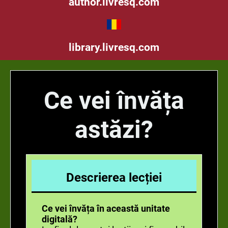
author.livresq.com
library.livresq.com
Ce vei învăța
astăzi?
Descrierea lecției
Ce vei învăța în această unitate
digitală?