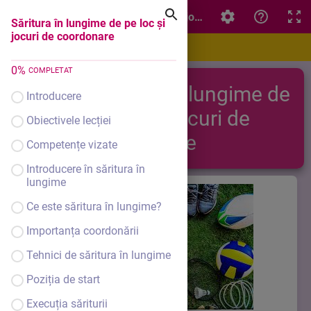
Săritura în lungime de pe loc şi jocuri de coordonare
Săritura în lungime de pe loc şi
jocuri de coordonare
0
%
COMPLETAT
Săritura în lungime de
Introducere
pe loc şi jocuri de
Obiectivele lecției
coordonare
Competențe vizate
Introducere în săritura în
lungime
Ce este săritura în lungime?
Importanța coordonării
Tehnici de săritura în lungime
Poziția de start
Execuția săriturii