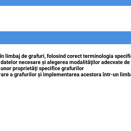
n limbaj de grafuri, folosind corect terminologia specif
i datelor necesare şi alegerea modalităţilor adecvate de 
 unor proprietăţi specifice grafurilor
rare a grafurilor şi implementarea acestora într-un lim