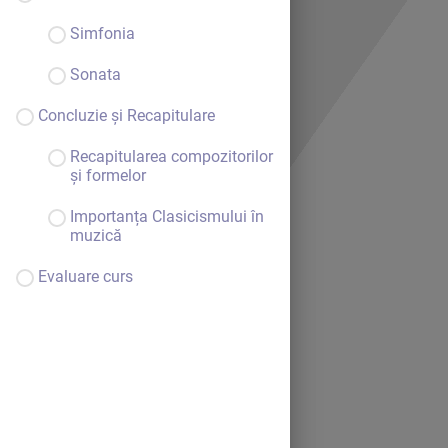
Simfonia
Sonata
Concluzie și Recapitulare
Recapitularea compozitorilor
și formelor
Importanța Clasicismului în
muzică
Evaluare curs
Bine ai venit.
Continuă