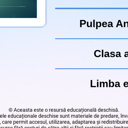
Pulpea A
Clasa a
Limba 
© Aceasta este o resursă educațională deschisă.
le educaționale deschise sunt materiale de predare, învă
 care permit accesul, utilizarea, adaptarea și redistribui
surse fără costuri de către alții și fără restricții sau limita