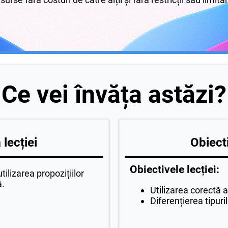
Ce vei învăța astăzi?
lecției
Obiecti
Obiectivele lecției:
ilizarea propozițiilor
ă.
Utilizarea corectă a
Diferențierea tipuri