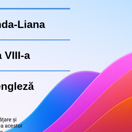
nda-Liana
 VIII-a
engleză
țare și
rea acestor
re.