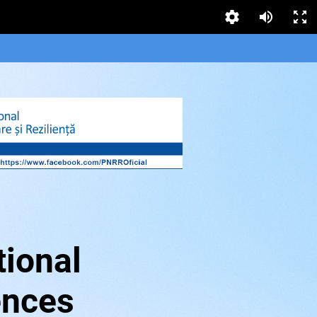
tional
ences