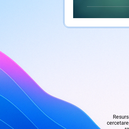
Resurse
cercetare,
re