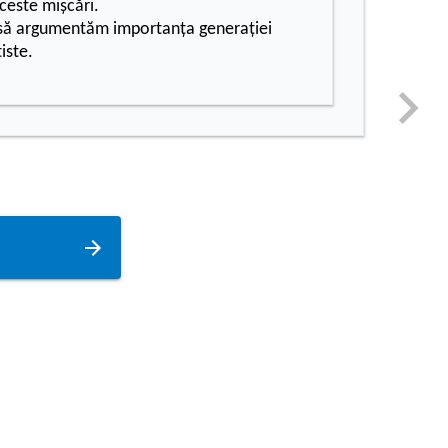
aceste mișcări.
ă argumentăm importanța generației
iste.