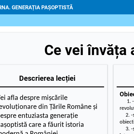
NA. GENERAȚIA PAȘOPTISTĂ
Ce vei învăța 
Descrierea lecției
Obiec
ei afla despre mișcările
1. -s
evoluționare din
Țările Române și
revolu
espre entuziasta generație
2. -să
obiect
așoptistă care a făurit istoria
3. -să