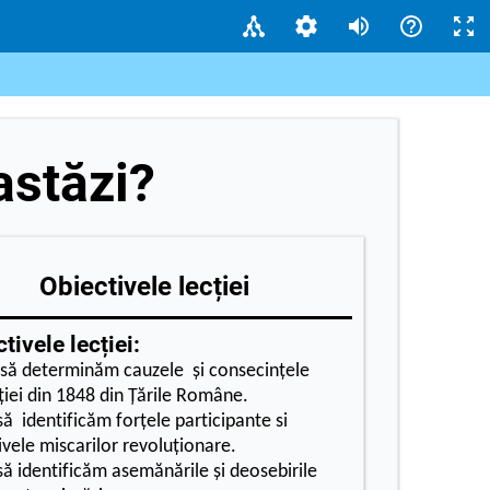
astăzi?
Obiectivele lecției
tivele lecției:
ă determinăm cauzele şi consecinţele
ţiei din 1848 din Țările Române.
 identificăm forțele participante si
ivele miscarilor revoluționare.
 identificăm asemănările şi deosebirile