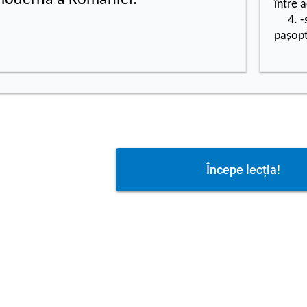
odernă a României.
între 
4. -s
pașopt
Începe lecția!