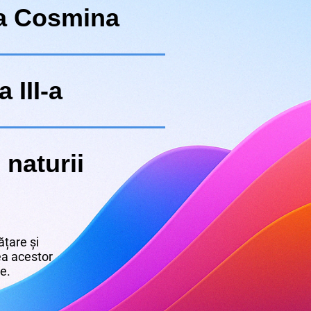
la Cosmina
 III-a
 naturii
țare și
rea acestor
re.