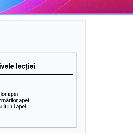
vele lecției
lor apei
rmărilor apei
uitului apei