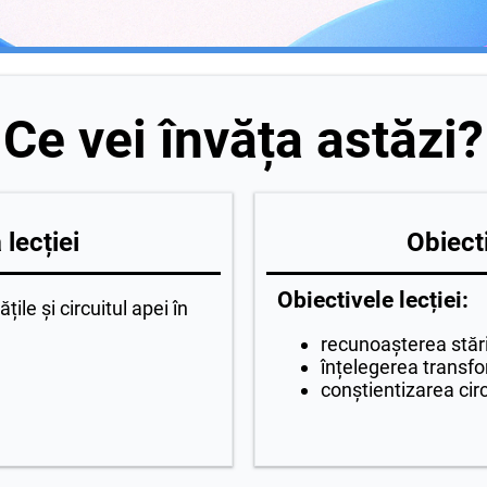
Ce vei învăța astăzi?
lecției
Obiecti
Obiectivele lecției:
țile și circuitul apei în
recunoașterea stări
înțelegerea transfo
conștientizarea circ