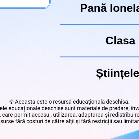
Pană Ione
Clasa a
Științele
© Aceasta este o resursă educațională deschisă.
le educaționale deschise sunt materiale de predare, învă
 care permit accesul, utilizarea, adaptarea și redistribui
surse fără costuri de către alții și fără restricții sau limita