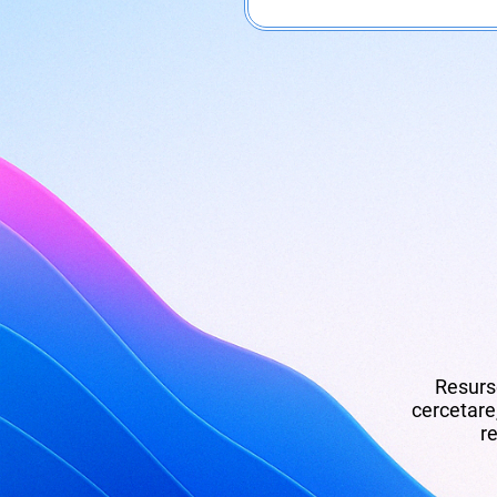
Resurse
cercetare,
re