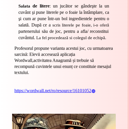
de litere
: un jucător se gândeşte la un
Salata
cuvânt şi pune literele pe o foaie la întâmplare, ca
şi cum ar pune într-un bol ingredientele pentru o
salată. După ce a
scris literele pe foaie, i-o oferă
partenerului său de joc, pentru a afla/ reconstitui
cuvântul.
La fel procedează si colegul de echipă.
Profesorul propune varianta acestui joc, cu urmatoarea
sarcină: Elevii accesează aplicația
Wordwall,activitatea Anagramă și trebuie să
recompună cuvintele unui enunț ce constituie mesajul
textului.
https://wordwall.net/ro/resource/16101052