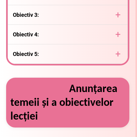
să stabilească momentele acțiunii și ideile principale;
+
Obiectiv
3:
să identifice personajele și să le clasifice;
+
Obiectiv
4:
să cunoască semnificațiile textului;
+
Obiectiv
5:
să îşi exprime o opinie în legătură cu o situaţie prezentă
în operă literară studiată
Anunţarea
temeii şi a obiectivelor
lecţiei