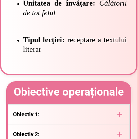
Unitatea de învăţare:
Călătorii
de tot felul
Tipul lecţiei:
receptare a textului
literar
Obiective operaționale
+
Obiectiv 1:
să recunoască particularităţile unui text literar narativ;
+
Obiectiv
2: