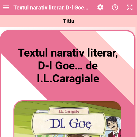
Textul narativ literar, D-l Goe… de I.L.Caragiale
Titlu
Textul narativ literar,
D-l Goe… de
I.L.Caragiale