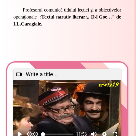
Profesorul c
omunică titlului lecţiei şi a obiectivelor
operaționale :
Textul narativ literar:,, D-l Goe…ʺ de
I.L.Caragiale.
Write a title...
00:00
11:56