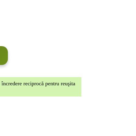
e încredere
reciprocă pentru reuşita