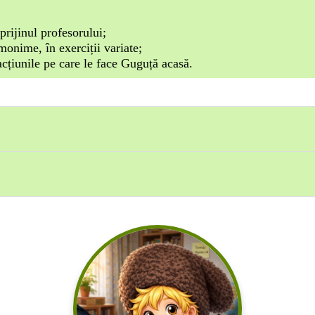
prijinul profesorului;
onime, în exerciții variate;
 acțiunile pe care le face Guguță acasă.
ologia AI și ChatGPT;
nției, dirijare a învățării și obținerea performanței s-a folo
ițiul, jocul digital.
sit CanvaA și Padlet;