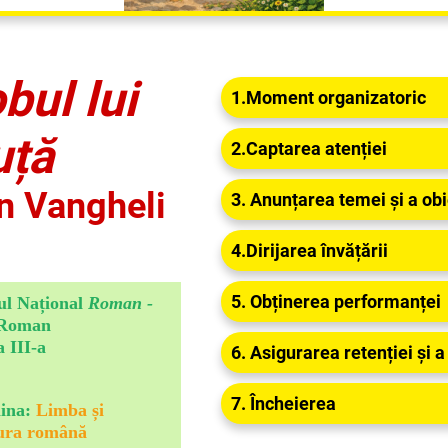
Cu
bul lui
1.Moment organizatoric
uță
2.Captarea atenției
n Vangheli
3. Anunțarea temei și a obi
4.Dirijarea învățării
5. Obținerea performanței
ul Național
Roman -
 Roman
a III-a
6. Asigurarea retenției și a
7. Încheierea
lina:
Limba și
tura română