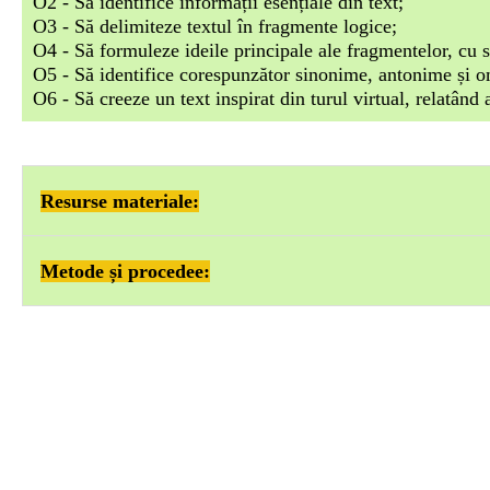
O2 - Să identifice informații esențiale din text;
O3 - Să delimiteze textul în fragmente logice;
O4 - Să formuleze ideile principale ale fragmentelor, cu s
O5 - Să identifice corespunzător sinonime, antonime și om
O6 -
Să creeze un text inspirat din turul virtual, relatând
Resurse materiale:
Pentru crearea imaginilor folosite s-a folosit tehn
Metode și procedee:
Pentru crearea resurselor din etapa de captare a ate
panoramă 360° -
Gospodăria lui Guguță,
Kahoot!
;
-lectura, observarea directă, conversaţia, explicaţia, exerc
Pentru crearea spațiului de lucru în echipe s-a folo