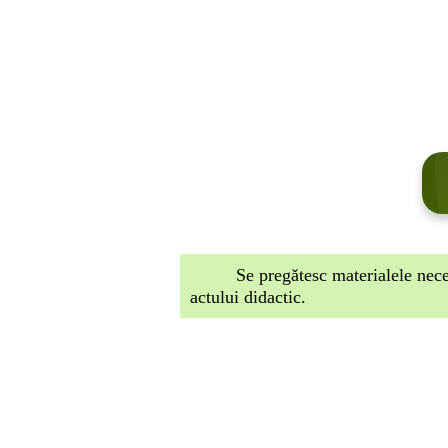
Se pregǎtesc materialele nec
actului didactic.