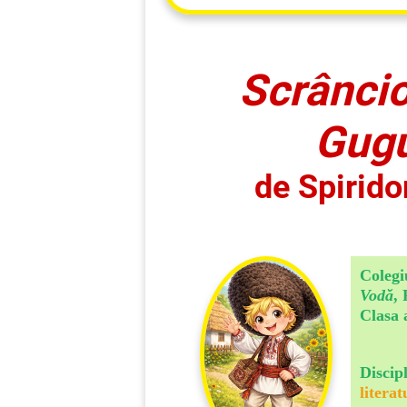
Scrâncio
Gug
de Spirido
Colegi
Vodă
,
Clasa 
Discip
litera