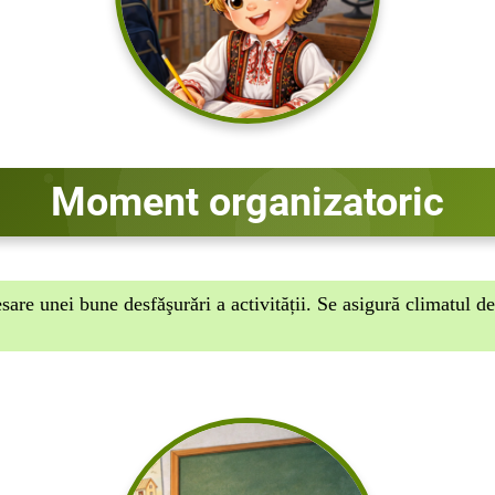
Moment organizatoric
esare unei
bune desfǎşurǎri a activității.
Se asigură climatul d