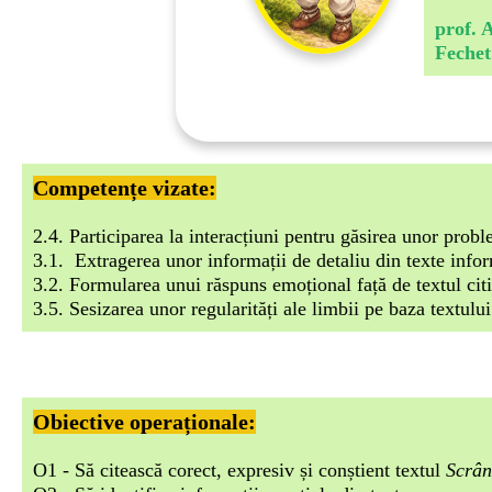
prof. 
Fechet
Competențe vizate:
2.4. Participarea la interacțiuni pentru găsirea unor prob
3.1. Extragerea unor informații de detaliu din texte infor
3.2. Formularea unui răspuns emoțional față de textul citi
3.5. Sesizarea unor regularități ale limbii pe baza textului 
Obiective operaționale:
O1 - Să citească corect, expresiv și conștient textul
Scrân