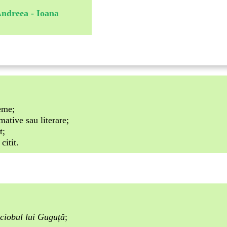
Andreea - Ioana
leme;
mative sau literare;
t;
citit.
ciobul
lui Guguță
;