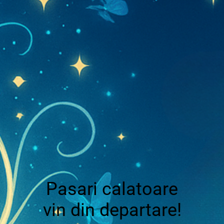
Pasari calatoare
vin din departare!