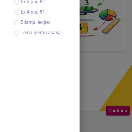
Ex 3 pag 81
Ex 4 pag 81
Bilanțul lecției
Temă pentru acasă
Continuă
Bine ai venit.