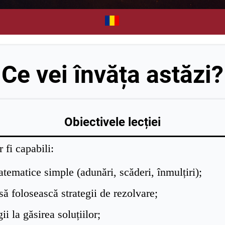
Ce vei învăța astăzi?
Obiectivele lecției
r fi capabili:
atematice simple (adunări, scăderi, înmulțiri);
să folosească strategii de rezolvare;
i la găsirea soluțiilor;