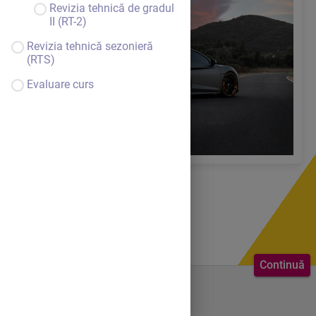
Revizia tehnică de gradul
II (RT-2)
Revizia tehnică sezonieră
(RTS)
Evaluare curs
Continuă
Bine ai venit.