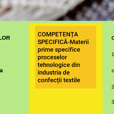
COMPETENȚA
ILOR
SPECIFICĂ-Materii
prime specifice
1
proceselor
tehnologice din
ia
s
industria de
confecții textile
2
3