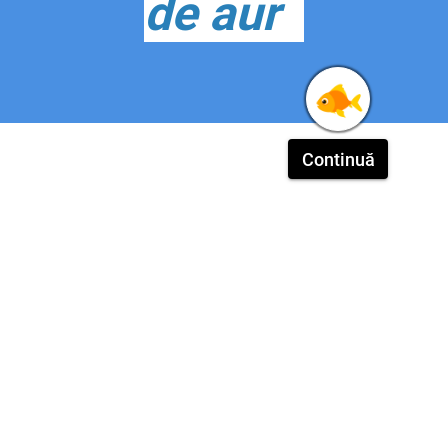
de aur
Continuă