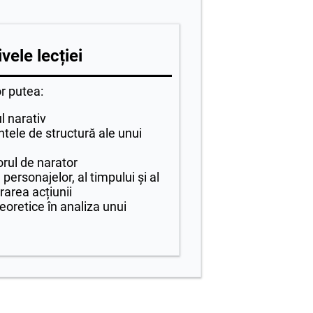
vele lecției
or putea:
l narativ
ntele de structură ale unui
orul de narator
personajelor, al timpului și al
rarea acțiunii
teoretice în analiza unui