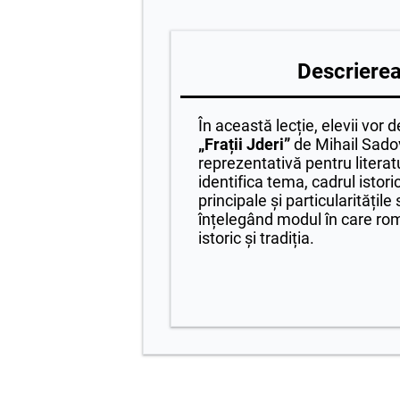
Descrierea 
În această lecție, elevii vor
„Frații Jderi”
de Mihail Sado
reprezentativă pentru literat
identifica tema, cadrul istori
principale și particularitățile
înțelegând modul în care rom
istoric și tradiția.