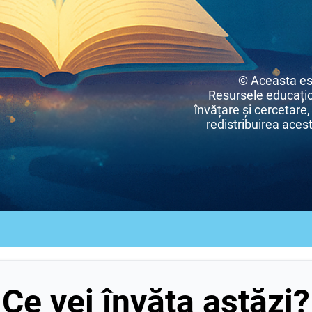
© Aceasta es
Resursele educațio
învățare și cercetare,
redistribuirea acest
Ce vei învăța astăzi?