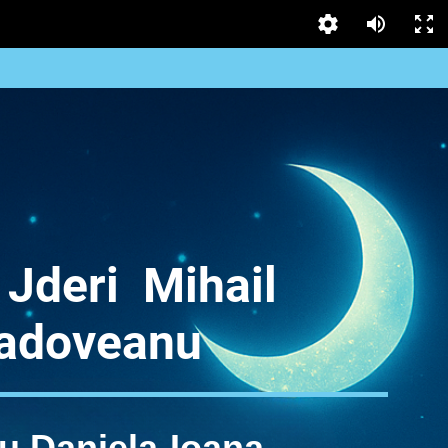
i Jderi Mihail
adoveanu
u Daniela-Ioana