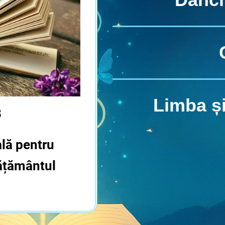
Limba și
8
ală pentru
vățământul