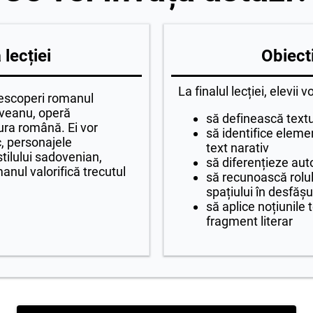
lecției
Obiecti
La finalul lecției, elevii v
 descoperi romanul
veanu, operă
să definească textu
ura română. Ei vor
să identifice eleme
c, personajele
text narativ
 stilului sadovenian,
să diferențieze aut
anul valorifică trecutul
să recunoască rolul 
spațiului în desfășu
să aplice noțiunile 
fragment literar