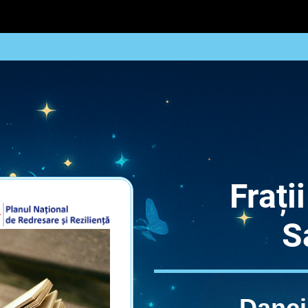
Frați
S
Danci