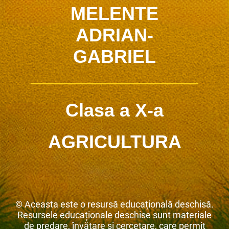
MELENTE
ADRIAN-
GABRIEL
Clasa a X-a
AGRICULTURA
© Aceasta este o resursă educațională deschisă.
Resursele educaționale deschise sunt materiale
de predare, învățare și cercetare, care permit