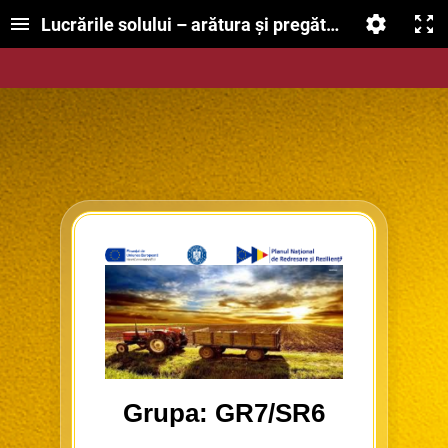
Lucrările solului – arătura și pregătirea patului ge
Grupa: GR7/SR6