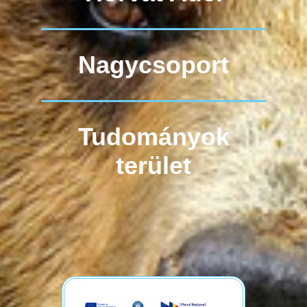
Nagycsoport
Tudományok
terület