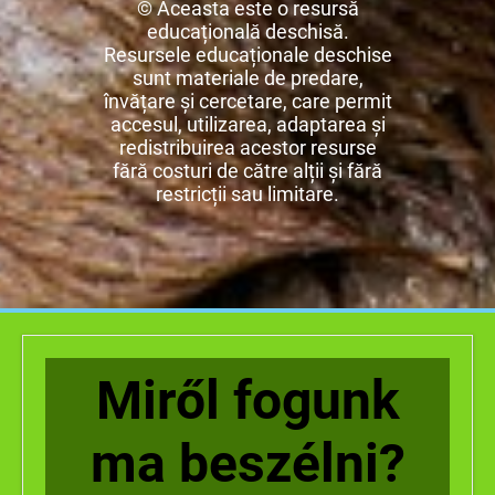
© Aceasta este o resursă
educațională deschisă.
Resursele educaționale deschise
sunt materiale de predare,
învățare și cercetare, care permit
accesul, utilizarea, adaptarea și
redistribuirea acestor resurse
fără costuri de către alții și fără
restricții sau limitare.
Miről fogunk
ma beszélni?