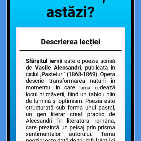
astăzi?
Descrierea lecției
Sfârșitul iernii
este o poezie scrisă
de
Vasile Alecsandri
, publicată în
ciclul „Pasteluri” (1868-1869). Opera
descrie transformarea naturii în
momentul în care i
dează
arna ce
locul primăverii, fiind un tablou plin
de lumină și optimism. Poezia este
structurată sub forma unui pastel,
un gen literar creat practic de
Alecsandri în literatura română,
care prezintă un peisaj prin prisma
sentimentelor autorului. Tema
poeziei este dată de triumful vieții și