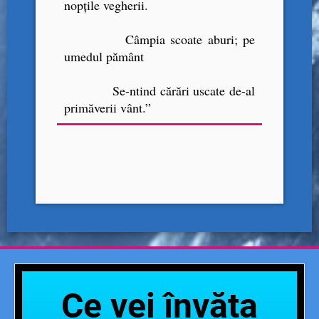
nopţile vegherii.
Câmpia scoate aburi; pe
umedul pământ
Se-ntind cărări uscate de-al
primăverii vânt.”
Ce vei învăța