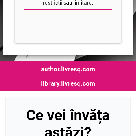
restricții sau limitare.
author.livresq.com
library.livresq.com
Ce vei învăța
astăzi?