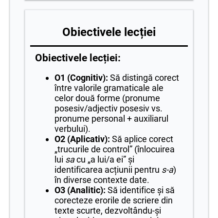
Obiectivele lecției
Obiectivele lecției:
O1 (Cognitiv):
Să distingă corect
între valorile gramaticale ale
celor două forme (pronume
posesiv/adjectiv posesiv vs.
pronume personal + auxiliarul
verbului).
O2 (Aplicativ):
Să aplice corect
„trucurile de control” (înlocuirea
lui
sa
cu „a lui/a ei” și
identificarea acțiunii pentru
s-a
)
în diverse contexte date.
O3 (Analitic):
Să identifice și să
corecteze erorile de scriere din
texte scurte, dezvoltându-și