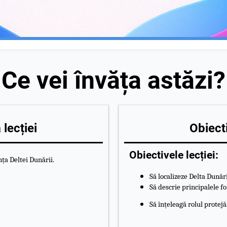
Ce vei învăța astăzi?
lecției
Obiecti
Obiectivele lecției:
ța Deltei Dunării.
Să localizeze Delta Dunări
Să descrie principalele fo
Să înțeleagă rolul protejă