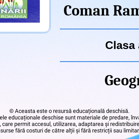
Coman Ram
Clasa 
Geog
© Aceasta este o resursă educațională deschisă.
le educaționale deschise sunt materiale de predare, învă
 care permit accesul, utilizarea, adaptarea și redistribui
surse fără costuri de către alții și fără restricții sau limita