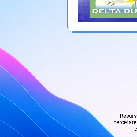
Resurse
cercetare,
re