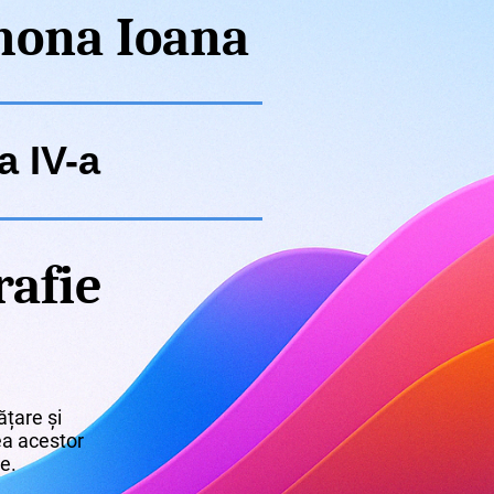
ona Ioana
a IV-a
rafie
țare și
rea acestor
re.