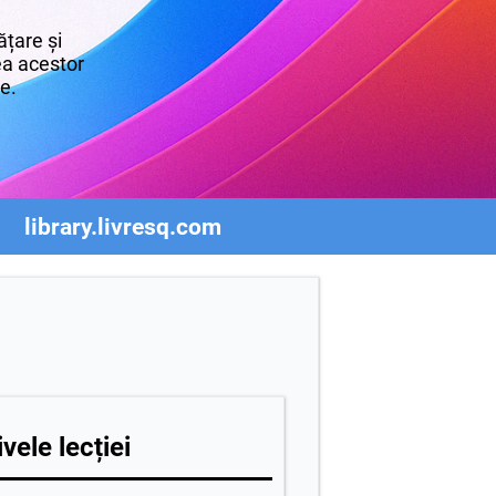
țare și
rea acestor
re.
library.livresq.com
vele lecției