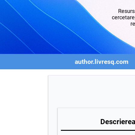
Resurse
cercetare,
re
author.livresq.com
Descrierea 