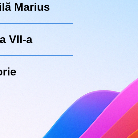
ilă Marius
a VII-a
orie