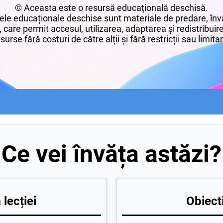
© Aceasta este o resursă educațională deschisă.
le educaționale deschise sunt materiale de predare, învă
 care permit accesul, utilizarea, adaptarea și redistribui
surse fără costuri de către alții și fără restricții sau limita
Ce vei învăța astăzi?
lecției
Obiecti