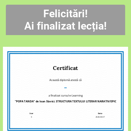
Felicitări!
Ai finalizat lecția!
Certificat
Această diplomă atestă că
–
a finalizat cursul e-Learning
”POPA TANDA” de Ioan Slavici. STRUCTURA TEXTULUI LITERAR NARATIV/EPIC
Scor
Data
0
2026-08-07