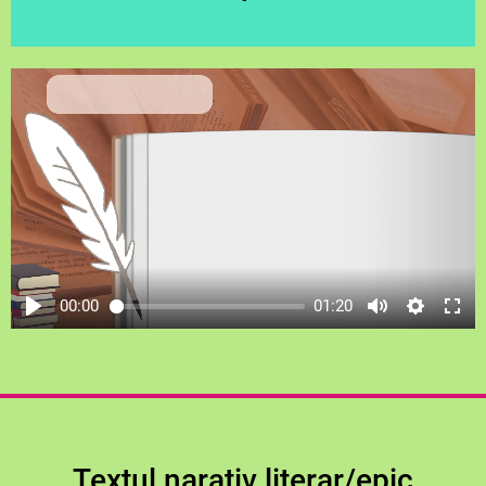
00:00
01:20
Textul narativ literar/epic