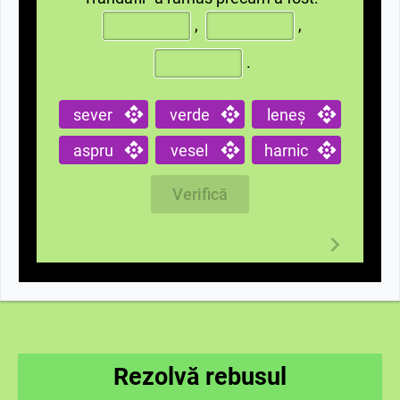
,
,
.
sever
verde
leneș
aspru
vesel
harnic
Verifică
Rezolvă rebusul