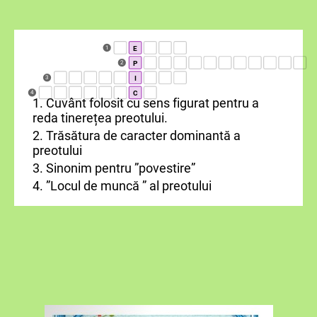
E
1
P
2
I
3
C
4
1. Cuvânt folosit cu sens figurat pentru a
reda tinerețea preotului.
2. Trăsătura de caracter dominantă a
preotului
3. Sinonim pentru ”povestire”
4. ”Locul de muncă ” al preotului